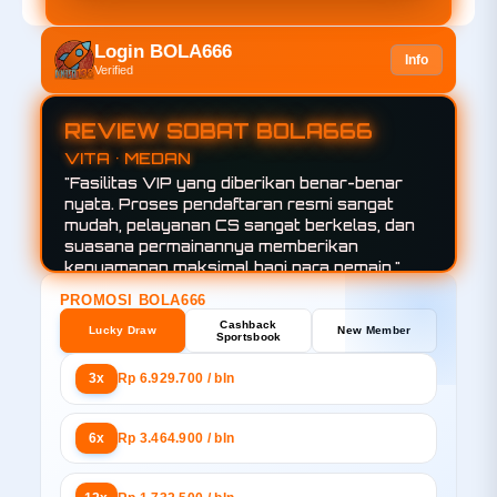
Login BOLA666
Info
Verified
REVIEW SOBAT BOLA666
VITA • MEDAN
"Fasilitas VIP yang diberikan benar-benar
nyata. Proses pendaftaran resmi sangat
mudah, pelayanan CS sangat berkelas, dan
suasana permainannya memberikan
kenyamanan maksimal bagi para pemain."
PROMOSI BOLA666
Cashback
Lucky Draw
New Member
Sportsbook
3x
Rp 6.929.700 / bln
6x
Rp 3.464.900 / bln