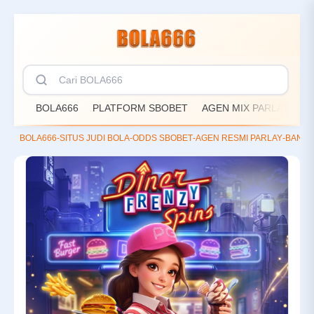
BOLA666
PLATFORM SBOBET
AGEN MIX PARLAY
B
BOLA666
-
SITUS JUDI BOLA
-
ODDS SBOBET
-
AGEN RESMI PARLAY
-
BANDA