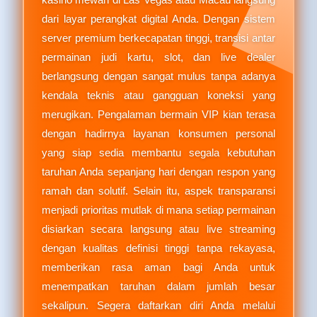
dari layar perangkat digital Anda. Dengan sistem
server premium berkecapatan tinggi, transisi antar
permainan judi kartu, slot, dan live dealer
berlangsung dengan sangat mulus tanpa adanya
kendala teknis atau gangguan koneksi yang
merugikan. Pengalaman bermain VIP kian terasa
dengan hadirnya layanan konsumen personal
yang siap sedia membantu segala kebutuhan
taruhan Anda sepanjang hari dengan respon yang
ramah dan solutif. Selain itu, aspek transparansi
menjadi prioritas mutlak di mana setiap permainan
disiarkan secara langsung atau live streaming
dengan kualitas definisi tinggi tanpa rekayasa,
memberikan rasa aman bagi Anda untuk
menempatkan taruhan dalam jumlah besar
sekalipun. Segera daftarkan diri Anda melalui